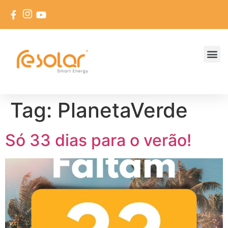
Tag:
PlanetaVerde
Só 33 dias para o verão!