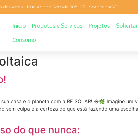
 das Artes - Rua Adone Sotovia, 185, C7 - Sorocaba/SP​
Início
Produtos e Serviços
Projetos
Solicitar
Consumo
oltaica
o!
r sua casa e o planeta com a RE SOLAR! ☀️🌿 Imagine um 
do sem culpa e a certeza de que está fazendo uma escolha 
]
nso do que nunca: