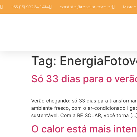
+55 (15) 99264-1414
contato@resolar.com.br​
Morada
Tag:
EnergiaFotov
Só 33 dias para o verã
Verão chegando: só 33 dias para transforma
ambiente fresco, com o ar-condicionado liga
sustentável. Com a RE SOLAR, você torna […
O calor está mais inte